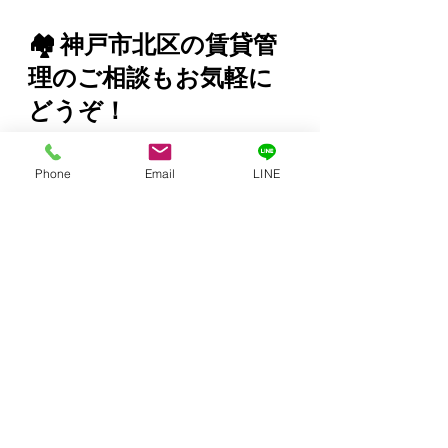
🏘️ 神戸市北区の賃貸管
理のご相談もお気軽に
どうぞ！
「入居者対応が手間になって
Phone
Email
LINE
きた」「修繕や防水工事、ど
こまで対応すればいいの？」
「空室が続いて困ってい
る…」
そんなお悩みをお持ちのオーナー様
へ。
賃貸管理のダイヤモンドコンサ
ルティング
では、30年以上の経験を
もとに、「ほったらかさない管理」
をモットーに、オーナー様と入居者