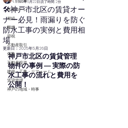
全ての記事
2025年5月22日
読了時間: 2分
🛠️神戸市北区の賃貸オー
住宅ローン
ナー必見！雨漏りを防ぐ
相続
離婚
防水工事の実例と費用相
節税
場
不動産取引
更新日：
2025年5月26日
保険
神戸市北区の賃貸管理
不動産投資
物件の事例 ― 実際の防
建築・工事・リフォーム
水工事の流れと費用を
賃貸管理
公開！
神戸の地域・時事