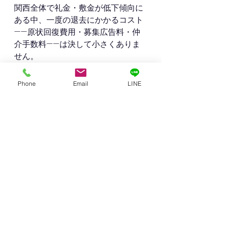
関西全体で礼金・敷金が低下傾向に
ある中、一度の退去にかかるコスト
——原状回復費用・募集広告料・仲
介手数料——は決して小さくありま
せん。
だからこそ、退去立ち会いのひとつ
Phone
Email
LINE
ひとつを丁寧に積み上げることが、
長期的な賃貸経営の安定につながり
ます。
「今の物件、空室が続いている」
「退去が繰り返されている」「管理
が手間になってきた」——そう感じ
ているオーナー様は、ぜひ一度ご相
談ください。
現状をお聞きした上で、管理委託の
ご提案をさせていただきます。