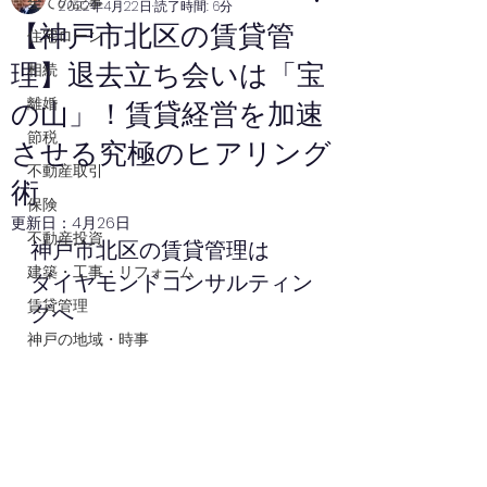
全ての記事
2022年4月22日
読了時間: 6分
【神戸市北区の賃貸管
住宅ローン
理】退去立ち会いは「宝
相続
離婚
の山」！賃貸経営を加速
節税
させる究極のヒアリング
不動産取引
術
保険
更新日：
4月26日
不動産投資
神戸市北区の賃貸管理は
建築・工事・リフォーム
ダイヤモンドコンサルティン
賃貸管理
グへ
神戸の地域・時事