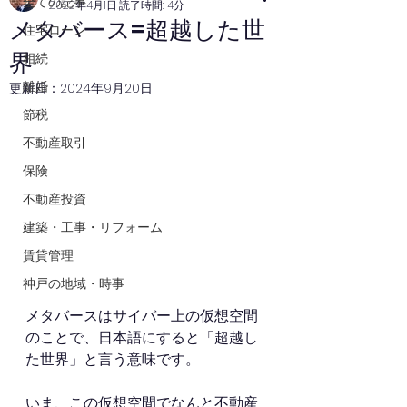
全ての記事
2022年4月1日
読了時間: 4分
メタバース=超越した世
住宅ローン
界
相続
離婚
更新日：
2024年9月20日
節税
不動産取引
保険
不動産投資
建築・工事・リフォーム
賃貸管理
神戸の地域・時事
メタバースはサイバー上の仮想空間
のことで、日本語にすると「超越し
た世界」と言う意味です。
いま、この仮想空間でなんと不動産