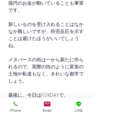
億円のお金が動いていることも事実
です。
新しいものを受け入れることはなか
なか難しいですが、拒否反応を示す
ことは避けたほうがいいでしょう
ね。
メタバースの街は一から新たに作ら
れるので、実際の街のように変形の
土地や私道もなく、きれいな都市で
しょう。
最後に、今日はFOXDAYで、
BABYMETALのプロデューサーKOBA 
METALもこのメタにかけて、
メタル
Phone
Email
LINE
バースのBLACK BOXを発表していま
す。