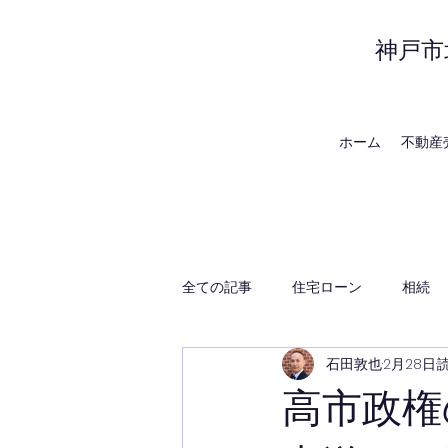
神戸市
ホーム
不動産
全ての記事
住宅ローン
相続
石田敦也
2月28日
読
賃貸管理
神戸の地域・時事
高市政権