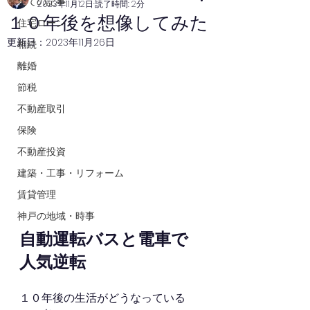
全ての記事
2023年11月12日
読了時間: 2分
１０年後を想像してみた
住宅ローン
更新日：
2023年11月26日
相続
離婚
節税
不動産取引
保険
不動産投資
建築・工事・リフォーム
賃貸管理
神戸の地域・時事
自動運転バスと電車で
人気逆転
１０年後の生活がどうなっている