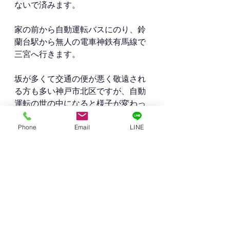
ないで済みます。
家の前から自動運転バスにのり、鈴
蘭台駅から無人の電車神鉄有馬線で
三宮へ行きます。
坂が多くて交通の便が悪く敬遠され
る方も多い神戸市北区ですが、自動
運転の世の中になると様子が変わっ
て来るかも知れませんね。
Phone
Email
LINE
以上、１０年後の自動運転社会の予
想でした。