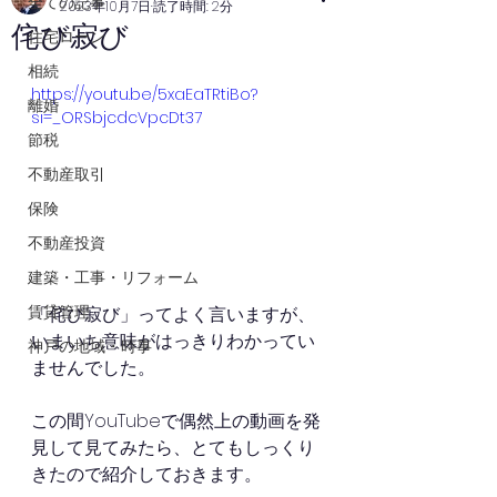
全ての記事
2023年10月7日
読了時間: 2分
侘び寂び
住宅ローン
相続
https://youtu.be/5xaEaTRtiBo?
離婚
si=_ORSbjcdcVpcDt37
節税
不動産取引
保険
不動産投資
建築・工事・リフォーム
賃貸管理
「侘び寂び」ってよく言いますが、
いまいち意味がはっきりわかってい
神戸の地域・時事
ませんでした。
この間YouTubeで偶然上の動画を発
見して見てみたら、とてもしっくり
きたので紹介しておきます。