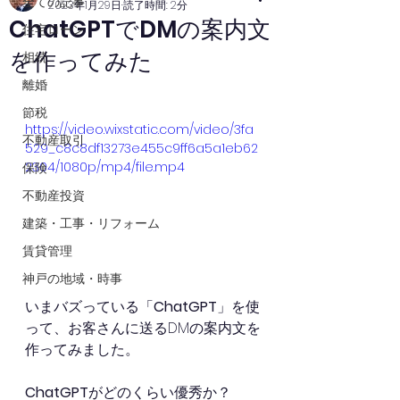
全ての記事
2023年1月29日
読了時間: 2分
ChatGPTでDMの案内文
住宅ローン
を作ってみた
相続
離婚
節税
https://video.wixstatic.com/video/3fa
不動産取引
529_c8c8df13273e455c9ff6a5a1eb62
2304/1080p/mp4/file.mp4
保険
不動産投資
建築・工事・リフォーム
賃貸管理
神戸の地域・時事
いまバズっている「
ChatGPT
」を使
って、お客さんに送るDMの案内文を
作ってみました。
ChatGPT
がどのくらい優秀か？