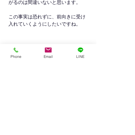
がるのは間違いないと思います。
この事実は恐れずに、前向きに受け
入れていくようにしたいですね。
最後に下の質問もして見ました！
Phone
Email
LINE
以上、BABYMETALRETURNSの幕張に
は行けなっかた、ダイヤモンド石田
敦也でした。