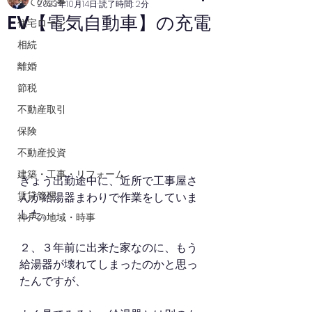
全ての記事
2023年10月14日
読了時間: 2分
EV【電気自動車】の充電
住宅ローン
相続
離婚
節税
不動産取引
保険
不動産投資
建築・工事・リフォーム
きょう出勤途中に、近所で工事屋さ
賃貸管理
んが給湯器まわりで作業をしていま
した。
神戸の地域・時事
２、３年前に出来た家なのに、もう
給湯器が壊れてしまったのかと思っ
たんですが、