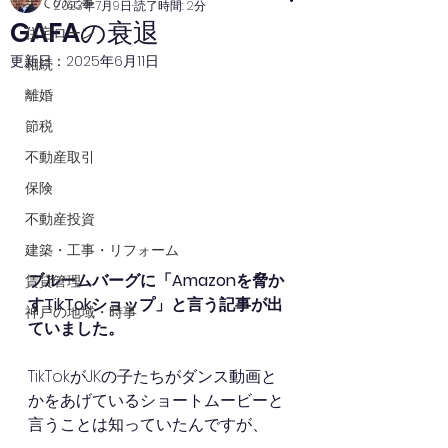
全ての記事
2023年7月9日
読了時間: 2分
GAFAの衰退
住宅ローン
更新日：
2025年6月11日
相続
離婚
節税
不動産取引
保険
不動産投資
建築・工事・リフォーム
ブルームバーグに「Amazonを脅か
賃貸管理
すTikTokショップ」と言う記事が出
神戸の地域・時事
ていました。
TikTokがJKの子たちがダンス動画と
かをあげているショートムービーと
言うことは知っていたんですが、