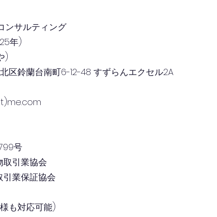
コンサルティング
25年)
や)
戸市北区鈴蘭台南町6-12-48 すずらんエクセル2A
at)me.com
799号
物取引業協会
物取引業保証協会
客様も対応可能)