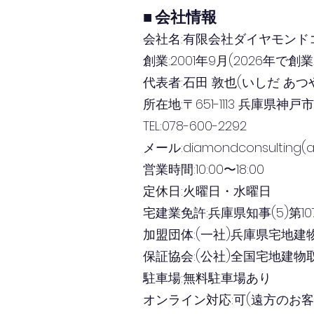
■ 会社情報
会社名:有限会社ダイヤモンド
創業:2001年9月(2026年で創業
代表者:石田 敦也(いしだ あつ
所在地:〒651-1113 兵庫県神
TEL:078-600-2292
メール:diamondconsulting(
営業時間:10:00〜18:00
定休日:火曜日・水曜日
宅建業免許:兵庫県知事(5)第10
加盟団体:(一社)兵庫県宅地建
保証協会:(公社)全国宅地建
駐車場:無料駐車場あり
オンライン対応:可(遠方のお