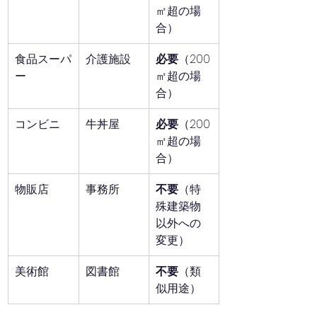
㎡超の場
合）
食品スーパ
介護施設
必要
（200
ー
㎡超の場
合）
コンビニ
牛丼屋
必要
（200
㎡超の場
合）
物販店
事務所
不要
（特
殊建築物
以外への
変更）
美術館
図書館
不要
（類
似用途）