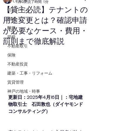
全ての記事
5月5日
読了時間: 6分
【貸主必読】テナントの
住宅ローン
用途変更とは？確認申請
相続
離婚
が必要なケース・費用・
節税
罰則まで徹底解説
不動産取引
保険
不動産投資
建築・工事・リフォーム
賃貸管理
神戸の地域・時事
更新日：2025年4月16日｜：宅地建
物取引士　石田敦也（ダイヤモンド
コンサルティング）