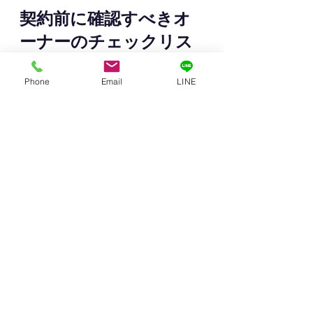
契約前に確認すべきオ
ーナーのチェックリス
ト
Phone
Email
LINE
以下を契約前に必ず確認してくださ
い。
✅ 新築時の用途（建築確認申請
書・検査済証で確認）
✅ テナントが希望する用途が特
殊建築物に該当するか
✅ 用途変更対象部分の床面積が
200㎡を超えるか
✅ 検査済証が手元にあるか
✅ 申請が必要な場合、担当する
建築士を手配しているか
✅ 申請費用の負担について契約