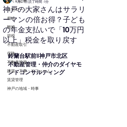
全ての記事
4月27日
読了時間: 4分
神戸の大家さんはサラリ
住宅ローン
ーマンの倍お得？子ども
相続
離婚
の年金支払いで「10万円
節税
以上」税金を取り戻す
不動産取引
保険
鈴蘭台駅前‖神戸市北区
不動産投資
不動産管理・仲介のダイヤモ
建築・工事・リフォーム
ンドコンサルティング
賃貸管理
神戸の地域・時事