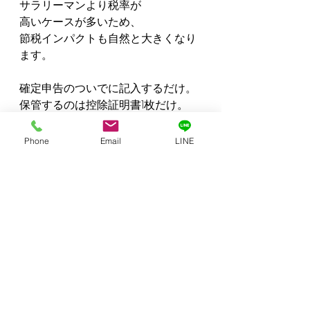
サラリーマンより税率が
高いケースが多いため、
節税インパクトも自然と大きくなり
ます。
確定申告のついでに記入するだけ。
保管するのは控除証明書1枚だけ。
労力に対して効果が大きい、
Phone
Email
LINE
大家さんなら検討する価値のある
節税策です。
━━━━━━━━━━━━━━━━
━━━━
よくある質問（Q&A）
Q1．大学生の子どもが一人暮らしし