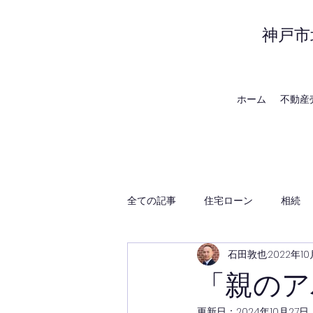
神戸市
ホーム
不動産
全ての記事
住宅ローン
相続
石田敦也
2022年10
賃貸管理
神戸の地域・時事
「親のア
更新日：
2024年10月27日