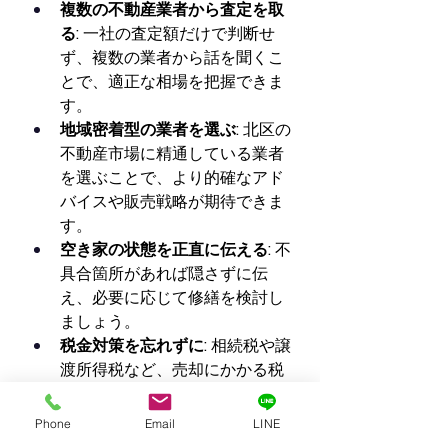
複数の不動産業者から査定を取
る:
 一社の査定額だけで判断せ
ず、複数の業者から話を聞くこ
とで、適正な相場を把握できま
す。
地域密着型の業者を選ぶ:
 北区の
不動産市場に精通している業者
を選ぶことで、より的確なアド
バイスや販売戦略が期待できま
す。
空き家の状態を正直に伝える:
 不
具合箇所があれば隠さずに伝
え、必要に応じて修繕を検討し
ましょう。
税金対策を忘れずに:
 相続税や譲
渡所得税など、売却にかかる税
金について事前に確認し、対策
を講じることが重要です。税理
Phone
Email
LINE
士などの専門家への相談も検討