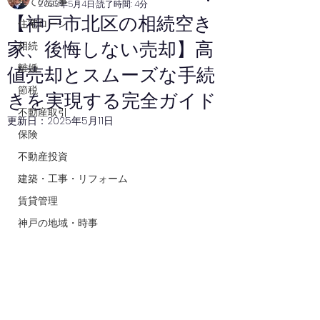
全ての記事
2025年5月4日
読了時間: 4分
【神戸市北区の相続空き
住宅ローン
家、後悔しない売却】高
相続
離婚
値売却とスムーズな手続
節税
きを実現する完全ガイド
不動産取引
更新日：
2025年5月11日
保険
不動産投資
建築・工事・リフォーム
賃貸管理
神戸の地域・時事