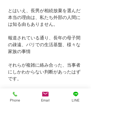
とはいえ、長男が相続放棄を選んだ
本当の理由は、私たち外部の人間に
は知る由もありません。
報道されている通り、長年の母子間
の疎遠、パリでの生活基盤、様々な
家族の事情
それらが複雑に絡み合った、当事者
にしかわからない判断があったはず
です。
ビジネスの観点だけで「もったいな
い」と言うのは簡単ですが、人間と
Phone
Email
LINE
しての判断はお金だけで測れるもの
ではありません。