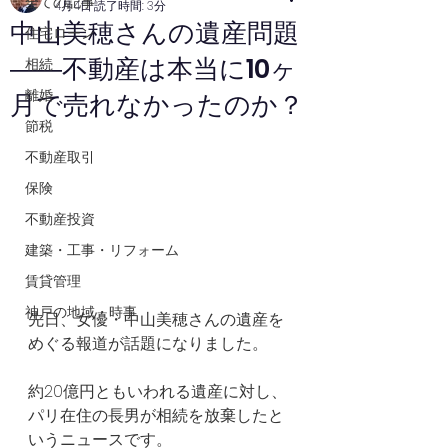
全ての記事
4月4日
読了時間: 3分
中山美穂さんの遺産問題
住宅ローン
――不動産は本当に10ヶ
相続
離婚
月で売れなかったのか？
節税
不動産取引
保険
不動産投資
建築・工事・リフォーム
賃貸管理
神戸の地域・時事
先日、女優・中山美穂さんの遺産を
めぐる報道が話題になりました。
約20億円ともいわれる遺産に対し、
パリ在住の長男が相続を放棄したと
いうニュースです。